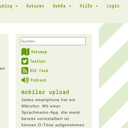
kublog
Autoren
DokKa
Hilfe
Login
Dokumap
Twitter
den
RSS Feed
Podcast
mobiler upload
Jedes smartphone hat ein
Mikrofon. Mit einer
Sprachmemo-App, die meist
bereits vorinstalliert ist,
können O-Töne aufgenommen