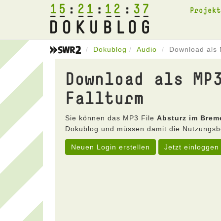
15
21
12
37
Projek
Dokublog
Audio
Download als 
Download als MP
Fallturm
Sie können das MP3 File
Absturz im Breme
Dokublog und müssen damit die Nutzungsb
Neuen Login erstellen
Jetzt einloggen