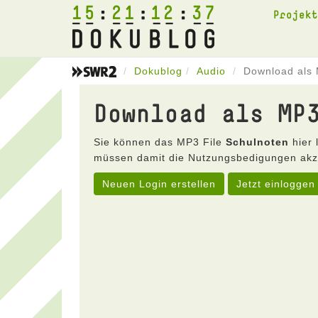
15
21
12
37
Projek
Dokublog
Audio
Download als 
Download als MP
Sie können das MP3 File
Schulnoten
hier 
müssen damit die Nutzungsbedigungen akz
Neuen Login erstellen
Jetzt einloggen