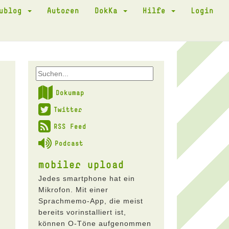
kublog
Autoren
DokKa
Hilfe
Login
Dokumap
d
Twitter
RSS Feed
Podcast
mobiler upload
Jedes smartphone hat ein
Mikrofon. Mit einer
Sprachmemo-App, die meist
bereits vorinstalliert ist,
können O-Töne aufgenommen