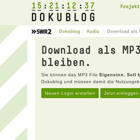
15
21
12
37
Projek
Dokublog
Audio
Download als M
Download als MP
bleiben.
Sie können das MP3 File
Eigensinn. Soll 
Dokublog und müssen damit die Nutzungsb
Neuen Login erstellen
Jetzt einloggen