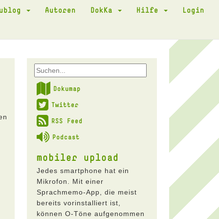
kublog
Autoren
DokKa
Hilfe
Login
Dokumap
Twitter
den
RSS Feed
Podcast
mobiler upload
Jedes smartphone hat ein
Mikrofon. Mit einer
Sprachmemo-App, die meist
bereits vorinstalliert ist,
können O-Töne aufgenommen