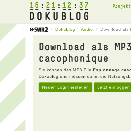
15
21
12
37
Projek
Dokublog
Audio
Download als
Download als MP
cacophonique
Sie können das MP3 File
Espionnage cac
Dokublog und müssen damit die Nutzungsb
Neuen Login erstellen
Jetzt einloggen