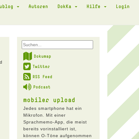
kublog
Autoren
DokKa
Hilfe
Login
Dokumap
nd
Twitter
RSS Feed
Podcast
mobiler upload
Jedes smartphone hat ein
Mikrofon. Mit einer
Sprachmemo-App, die meist
bereits vorinstalliert ist,
können O-Töne aufgenommen