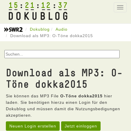
15
21
12
37
Toggl
navig
Dokublog
Audio
Download als MP3: O-Töne dokka2015
Download als MP3: O-
Töne dokka2015
Sie können das MP3 File
O-Töne dokka2015
hier
laden. Sie benötigen hierzu einen Login für den
Dokublog und müssen damit die Nutzungsbedigungen
akzeptieren.
Neuen Login erstellen
Jetzt einloggen