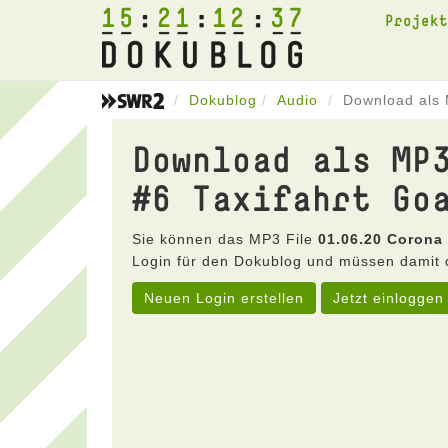
15
21
12
37
Projek
Dokublog
Audio
Download als 
Download als MP
#6 Taxifahrt Go
Sie können das MP3 File
01.06.20 Corona 
Login für den Dokublog und müssen damit 
Neuen Login erstellen
Jetzt einloggen