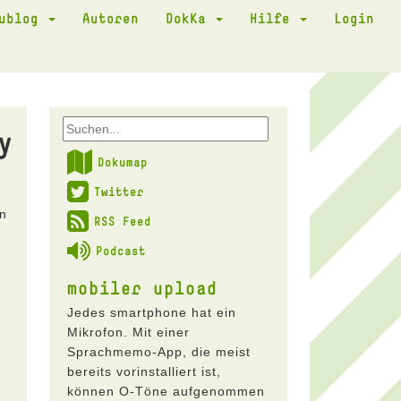
kublog
Autoren
DokKa
Hilfe
Login
y
Dokumap
Twitter
en
RSS Feed
Podcast
mobiler upload
Jedes smartphone hat ein
Mikrofon. Mit einer
Sprachmemo-App, die meist
bereits vorinstalliert ist,
können O-Töne aufgenommen