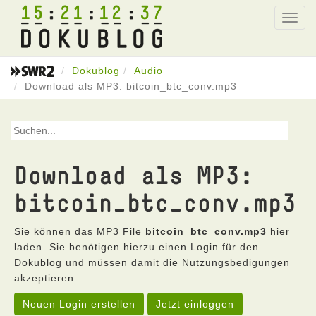
15
21
12
37
Toggl
navig
Dokublog
Audio
Download als MP3: bitcoin_btc_conv.mp3
Download als MP3:
bitcoin_btc_conv.mp3
Sie können das MP3 File
bitcoin_btc_conv.mp3
hier
laden. Sie benötigen hierzu einen Login für den
Dokublog und müssen damit die Nutzungsbedigungen
akzeptieren.
Neuen Login erstellen
Jetzt einloggen