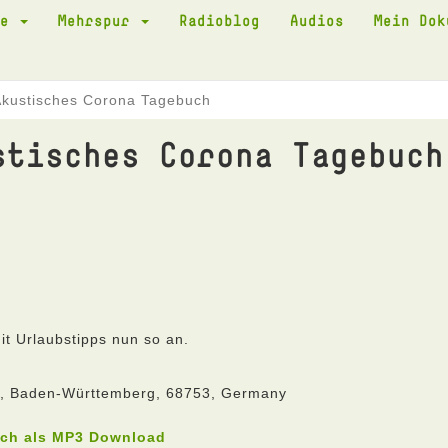
te
Mehrspur
Radioblog
Audios
Mein Do
Akustisches Corona Tagebuch
stisches Corona Tagebuch
t Urlaubstipps nun so an.
he, Baden-Württemberg, 68753, Germany
uch als MP3 Download