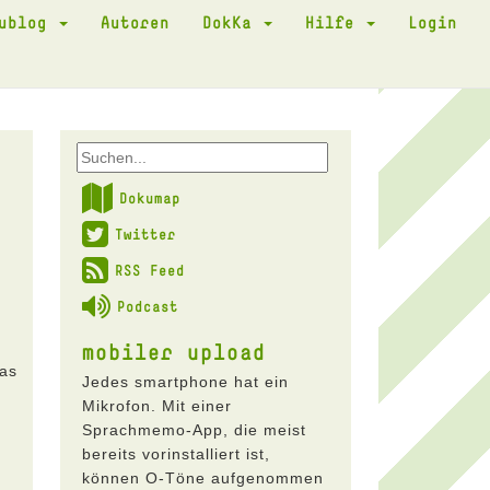
kublog
Autoren
DokKa
Hilfe
Login
Dokumap
Twitter
RSS Feed
Podcast
mobiler upload
das
Jedes smartphone hat ein
Mikrofon. Mit einer
Sprachmemo-App, die meist
bereits vorinstalliert ist,
können O-Töne aufgenommen