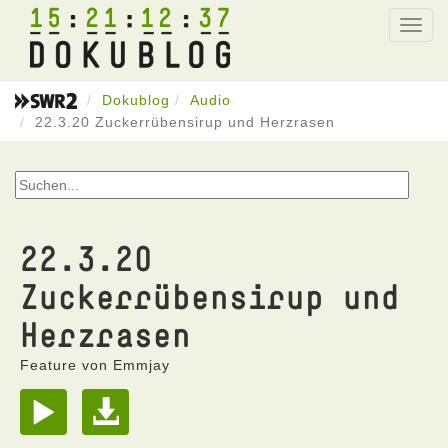
15
21
12
37
Toggl
navig
Dokublog
Audio
22.3.20 Zuckerrübensirup und Herzrasen
22.3.20
Zuckerrübensirup und
Herzrasen
Feature von Emmjay