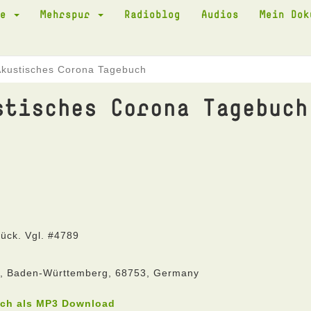
te
Mehrspur
Radioblog
Audios
Mein Do
Akustisches Corona Tagebuch
stisches Corona Tagebuch
rück. Vgl. #4789
he, Baden-Württemberg, 68753, Germany
uch als MP3 Download