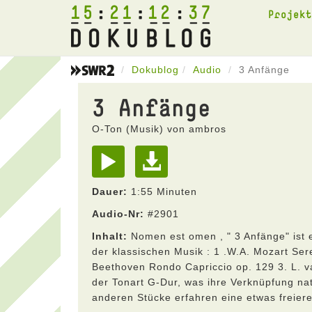
15
21
12
37
Projek
Dokublog
Audio
3 Anfänge
3 Anfänge
O-Ton (Musik) von ambros
Dauer:
1:55 Minuten
Audio-Nr:
#2901
Inhalt:
Nomen est omen , " 3 Anfänge" ist 
der klassischen Musik : 1 .W.A. Mozart Ser
Beethoven Rondo Capriccio op. 129 3. L. va
der Tonart G-Dur, was ihre Verknüpfung natü
anderen Stücke erfahren eine etwas freiere