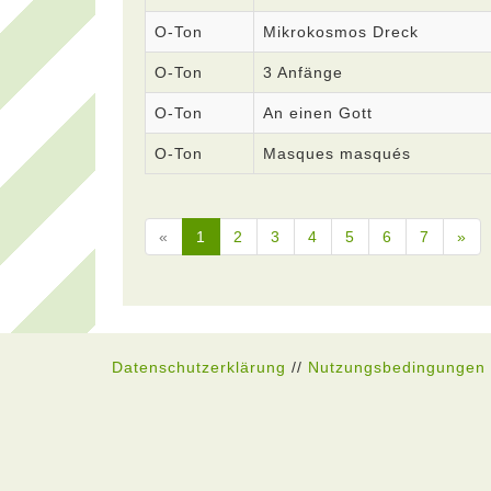
O-Ton
Mikrokosmos Dreck
O-Ton
3 Anfänge
O-Ton
An einen Gott
O-Ton
Masques masqués
«
1
2
3
4
5
6
7
»
Datenschutzerklärung
//
Nutzungsbedingungen