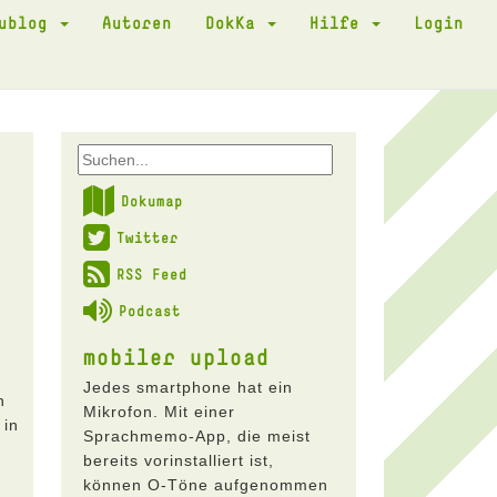
kublog
Autoren
DokKa
Hilfe
Login
Dokumap
Twitter
RSS Feed
Podcast
mobiler upload
Jedes smartphone hat ein
n
Mikrofon. Mit einer
 in
Sprachmemo-App, die meist
bereits vorinstalliert ist,
können O-Töne aufgenommen