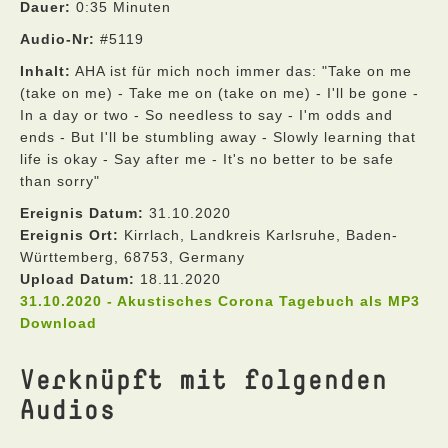
Dauer:
0:35 Minuten
Audio-Nr:
#5119
Inhalt:
AHA ist für mich noch immer das: "Take on me
(take on me) - Take me on (take on me) - I'll be gone -
In a day or two - So needless to say - I'm odds and
ends - But I'll be stumbling away - Slowly learning that
life is okay - Say after me - It's no better to be safe
than sorry"
Ereignis Datum:
31.10.2020
Ereignis Ort:
Kirrlach, Landkreis Karlsruhe, Baden-
Württemberg, 68753, Germany
Upload Datum:
18.11.2020
31.10.2020 - Akustisches Corona Tagebuch als MP3
Download
Verknüpft mit folgenden
Audios