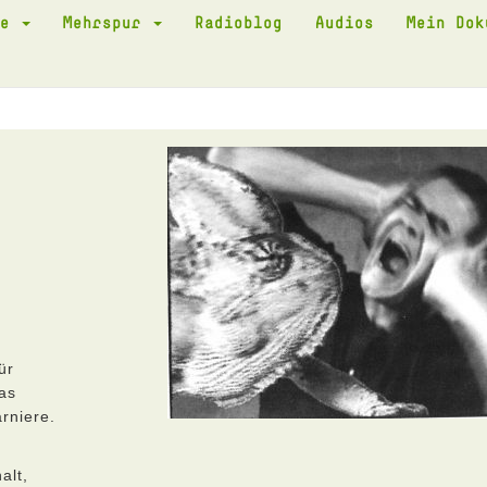
te
Mehrspur
Radioblog
Audios
Mein Do
ür
as
rniere.
alt,