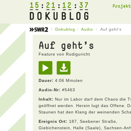
15
21
12
37
Projek
Dokublog
Audio
Auf geht's
Auf geht's
Feature von Rudiguricht
Dauer:
4:06 Minuten
Audio-Nr:
#5463
Inhalt:
Nur im Labor darf dem Chaos die T
geöffnet werden. Herein lugt das Offene. D
Staunen hat den Klang der weinenden Scha
Ereignis Ort:
187, Seebener Straße,
Giebichenstein, Halle (Saale), Sachsen-Anh