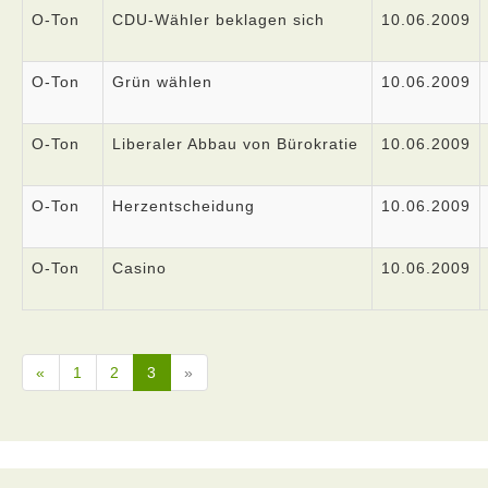
O-Ton
CDU-Wähler beklagen sich
10.06.2009
O-Ton
Grün wählen
10.06.2009
O-Ton
Liberaler Abbau von Bürokratie
10.06.2009
O-Ton
Herzentscheidung
10.06.2009
O-Ton
Casino
10.06.2009
«
1
2
3
»