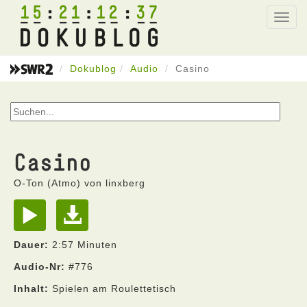
15
21
12
37
Toggl
navig
Dokublog
Audio
Casino
Casino
O-Ton (Atmo) von linxberg
Dauer:
2:57 Minuten
Audio-Nr:
#776
Inhalt:
Spielen am Roulettetisch