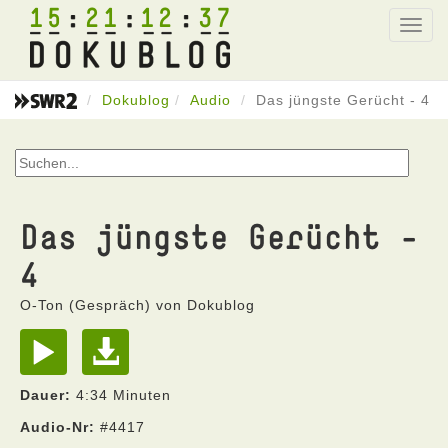
15
21
12
37
Toggl
navig
Dokublog
Audio
Das jüngste Gerücht - 4
Das jüngste Gerücht -
4
O-Ton (Gespräch) von Dokublog
Dauer:
4:34 Minuten
Audio-Nr:
#4417