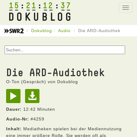
15
21
12
37
Toggl
navig
Dokublog
Audio
Die ARD-Audiothek
Die ARD-Audiothek
O-Ton (Gespräch) von Dokublog
Dauer:
12:42 Minuten
Audio-Nr:
#4259
Inhalt:
Mediatheken spielen bei der Mediennutzung
eine immer größere Rolle. Sie werden oft als