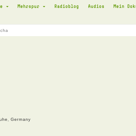
te
Mehrspur
Radioblog
Audios
Mein Do
scha
ruhe, Germany