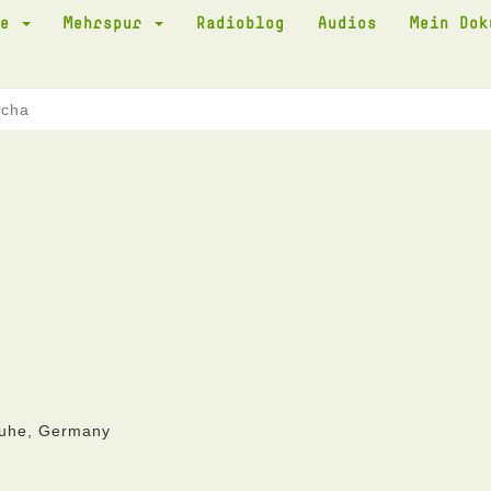
te
Mehrspur
Radioblog
Audios
Mein Do
scha
ruhe, Germany