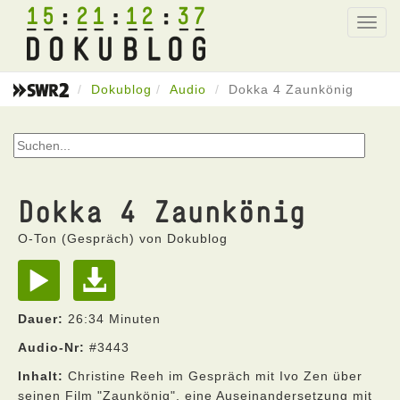
15
21
12
37
Toggl
navig
Dokublog
Audio
Dokka 4 Zaunkönig
Dokka 4 Zaunkönig
O-Ton (Gespräch) von Dokublog
Dauer:
26:34 Minuten
Audio-Nr:
#3443
Inhalt:
Christine Reeh im Gespräch mit Ivo Zen über
seinen Film "Zaunkönig", eine Auseinandersetzung mit