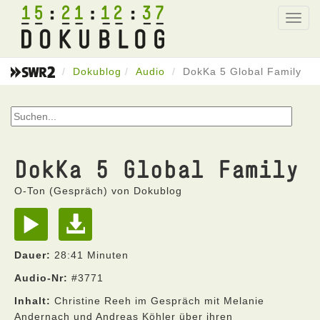
15
21
12
37
Toggl
navig
Dokublog
Audio
DokKa 5 Global Family
DokKa 5 Global Family
O-Ton (Gespräch) von Dokublog
Dauer:
28:41 Minuten
Audio-Nr:
#3771
Inhalt:
Christine Reeh im Gespräch mit Melanie
Andernach und Andreas Köhler über ihren