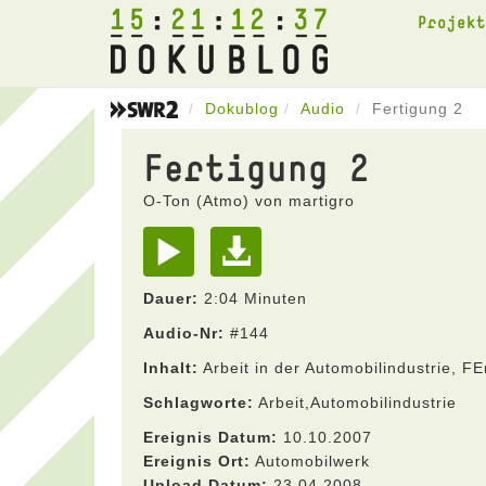
15
21
12
37
Projek
Dokublog
Audio
Fertigung 2
Fertigung 2
O-Ton (Atmo) von martigro
Dauer:
2:04 Minuten
Audio-Nr:
#144
Inhalt:
Arbeit in der Automobilindustrie, FE
Schlagworte:
Arbeit,Automobilindustrie
Ereignis Datum:
10.10.2007
Ereignis Ort:
Automobilwerk
Upload Datum:
23.04.2008