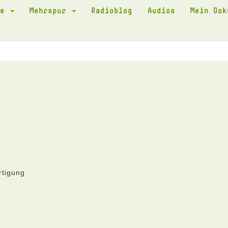
te
Mehrspur
Radioblog
Audios
Mein Do
rtigung