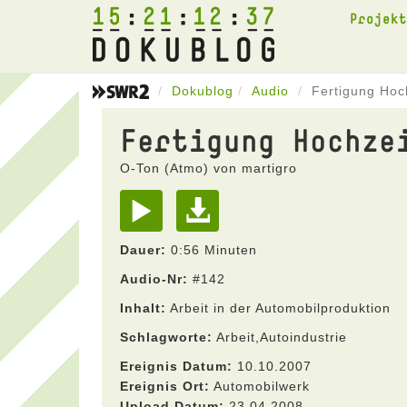
15
21
12
37
Projek
Dokublog
Audio
Fertigung Hoc
Fertigung Hochze
O-Ton (Atmo) von martigro
Dauer:
0:56 Minuten
Audio-Nr:
#142
Inhalt:
Arbeit in der Automobilproduktion
Schlagworte:
Arbeit,Autoindustrie
Ereignis Datum:
10.10.2007
Ereignis Ort:
Automobilwerk
Upload Datum:
23.04.2008