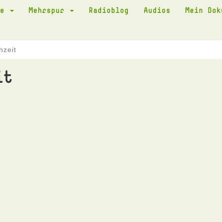
te
Mehrspur
Radioblog
Audios
Mein Do
hzeit
it