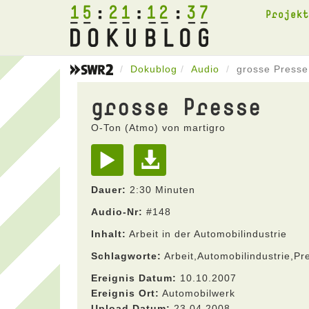
15
21
12
37
Projek
Dokublog
Audio
grosse Presse
grosse Presse
O-Ton (Atmo) von martigro
Dauer:
2:30 Minuten
Audio-Nr:
#148
Inhalt:
Arbeit in der Automobilindustrie
Schlagworte:
Arbeit,Automobilindustrie,Pr
Ereignis Datum:
10.10.2007
Ereignis Ort:
Automobilwerk
Upload Datum:
23.04.2008