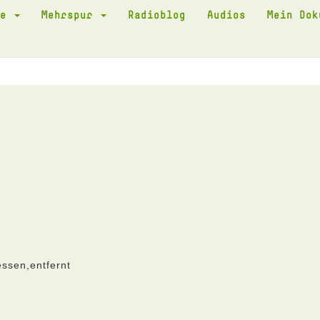
te
Mehrspur
Radioblog
Audios
Mein Do
essen,entfernt