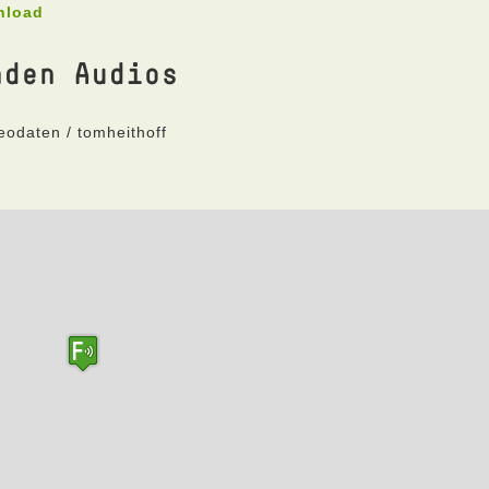
nload
nden Audios
eodaten / tomheithoff