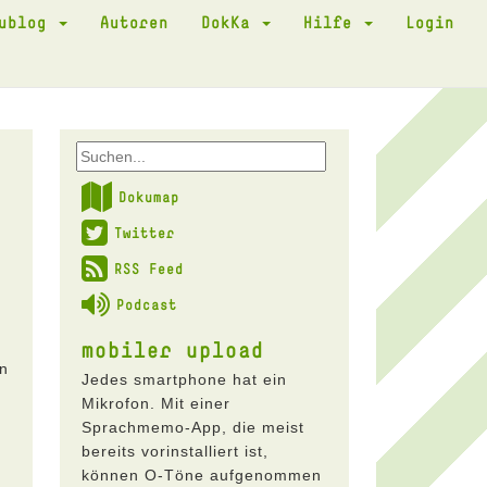
kublog
Autoren
DokKa
Hilfe
Login
Dokumap
Twitter
RSS Feed
Podcast
mobiler upload
an
Jedes smartphone hat ein
Mikrofon. Mit einer
Sprachmemo-App, die meist
bereits vorinstalliert ist,
können O-Töne aufgenommen