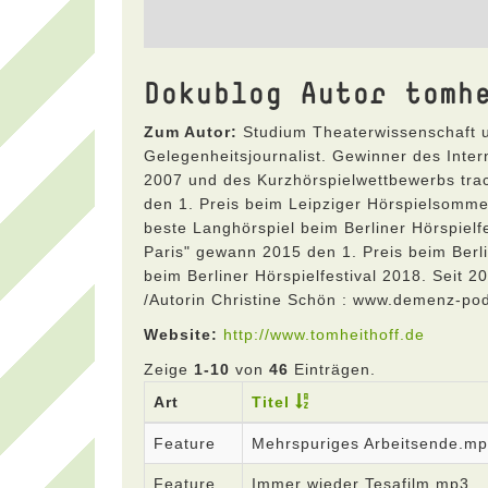
Dokublog Autor tomh
Zum Autor:
Studium Theaterwissenschaft u
Gelegenheitsjournalist. Gewinner des Inte
2007 und des Kurzhörspielwettbewerbs tr
den 1. Preis beim Leipziger Hörspielsomme
beste Langhörspiel beim Berliner Hörspielf
Paris" gewann 2015 den 1. Preis beim Berli
beim Berliner Hörspielfestival 2018. Seit
/Autorin Christine Schön : www.demenz-po
Website:
http://www.tomheithoff.de
Zeige
1-10
von
46
Einträgen.
Art
Titel
Feature
Mehrspuriges Arbeitsende.m
Feature
Immer wieder Tesafilm.mp3