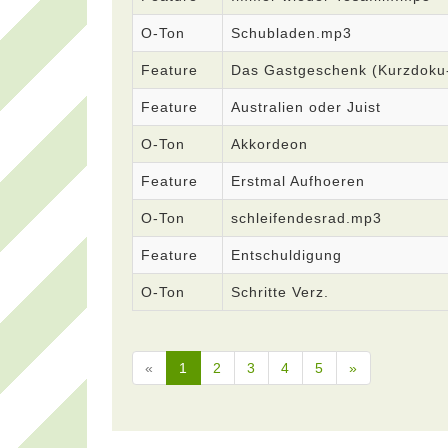
O-Ton
Schubladen.mp3
Feature
Das Gastgeschenk (Kurzdoku
Feature
Australien oder Juist
O-Ton
Akkordeon
Feature
Erstmal Aufhoeren
O-Ton
schleifendesrad.mp3
Feature
Entschuldigung
O-Ton
Schritte Verz.
«
1
2
3
4
5
»