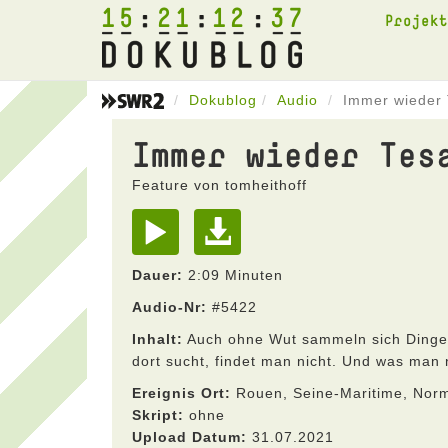
15
21
12
37
Projek
Dokublog
Audio
Immer wieder 
Immer wieder Tes
Feature von tomheithoff
Dauer:
2:09 Minuten
Audio-Nr:
#5422
Inhalt:
Auch ohne Wut sammeln sich Dinge 
dort sucht, findet man nicht. Und was man n
Ereignis Ort:
Rouen, Seine-Maritime, Norma
Skript:
ohne
Upload Datum:
31.07.2021