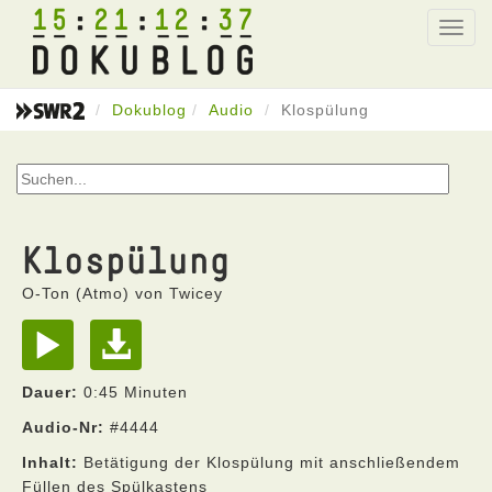
15
21
12
37
Toggl
navig
Dokublog
Audio
Klospülung
Klospülung
O-Ton (Atmo) von Twicey
Dauer:
0:45 Minuten
Audio-Nr:
#4444
Inhalt:
Betätigung der Klospülung mit anschließendem
Füllen des Spülkastens