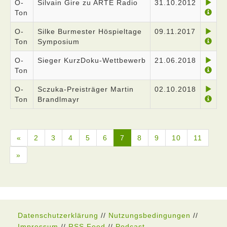
O-
Silvain Gire zu ARTE Radio
31.10.2012
Ton
O-
Silke Burmester Höspieltage
09.11.2017
Ton
Symposium
O-
Sieger KurzDoku-Wettbewerb
21.06.2018
Ton
O-
Sczuka-Preisträger Martin
02.10.2018
Ton
Brandlmayr
«
2
3
4
5
6
7
8
9
10
11
»
Datenschutzerklärung
//
Nutzungsbedingungen
//
Impressum
//
RSS Feed
//
Podcast