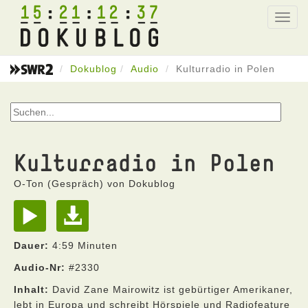
15
21
12
37
Toggl
navig
Dokublog
Audio
Kulturradio in Polen
Kulturradio in Polen
O-Ton (Gespräch) von Dokublog
Dauer:
4:59 Minuten
Audio-Nr:
#2330
Inhalt:
David Zane Mairowitz ist gebürtiger Amerikaner,
lebt in Europa und schreibt Hörspiele und Radiofeature