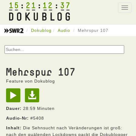
15
21
12
37
Toggl
navig
Dokublog
Audio
Mehrspur 107
Mehrspur 107
Feature von Dokublog
Dauer:
28:59 Minuten
Audio-Nr:
#5408
Inhalt:
Die Sehnsucht nach Veränderungen ist groß:
nach den quälenden Lockdowns packt die Dokublogger