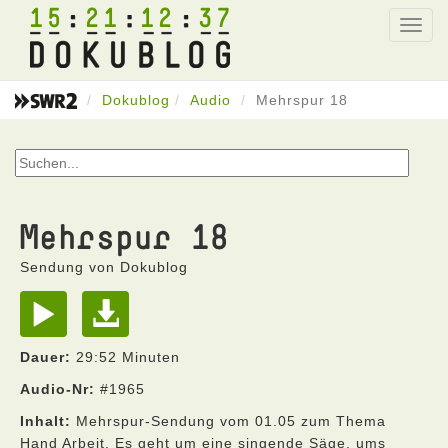
15
21
12
37
Toggl
navig
Dokublog
Audio
Mehrspur 18
Mehrspur 18
Sendung von Dokublog
Dauer:
29:52 Minuten
Audio-Nr:
#1965
Inhalt:
Mehrspur-Sendung vom 01.05 zum Thema
Hand Arbeit. Es geht um eine singende Säge, ums