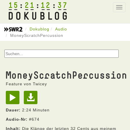
15
21
12
37
Toggl
navig
Dokublog
Audio
MoneyScratchPercussion
MoneyScratchPercussion
Feature von Twicey
Dauer:
2:24 Minuten
Audio-Nr:
#674
Inhalt:
Die Klänge der letzten 32 Cents aus meinem