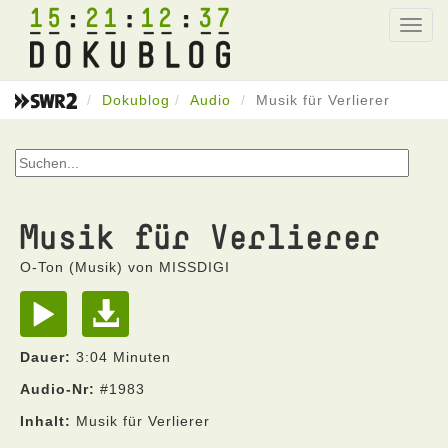
15
21
12
37
Toggl
navig
Dokublog
Audio
Musik für Verlierer
Musik für Verlierer
O-Ton (Musik) von MISSDIGI
Dauer:
3:04 Minuten
Audio-Nr:
#1983
Inhalt:
Musik für Verlierer