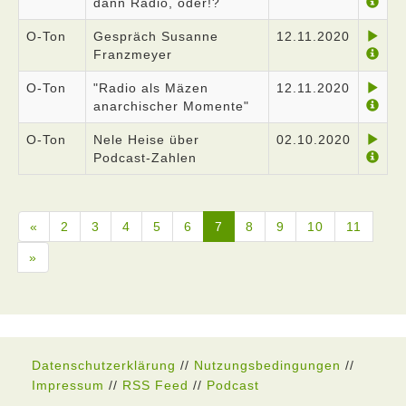
dann Radio, oder!?
O-Ton
Gespräch Susanne
12.11.2020
Franzmeyer
O-Ton
"Radio als Mäzen
12.11.2020
anarchischer Momente"
O-Ton
Nele Heise über
02.10.2020
Podcast-Zahlen
«
2
3
4
5
6
7
8
9
10
11
»
Datenschutzerklärung
//
Nutzungsbedingungen
//
Impressum
//
RSS Feed
//
Podcast