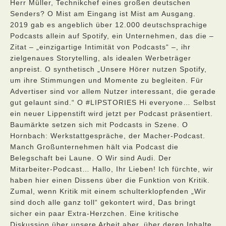
Herr Müller, Technikchef eines großen deutschen
Senders? O Mist am Eingang ist Mist am Ausgang.
2019 gab es angeblich über 12.000 deutschsprachige
Podcasts allein auf Spotify, ein Unternehmen, das die –
Zitat – „einzigartige Intimität von Podcasts“ –, ihr
zielgenaues Storytelling, als idealen Werbeträger
anpreist. O synthetisch „Unsere Hörer nutzen Spotify,
um ihre Stimmungen und Momente zu begleiten. Für
Advertiser sind vor allem Nutzer interessant, die gerade
gut gelaunt sind.“ O #LIPSTORIES Hi everyone… Selbst
ein neuer Lippenstift wird jetzt per Podcast präsentiert.
Baumärkte setzen sich mit Podcasts in Szene. O
Hornbach: Werkstattgespräche, der Macher-Podcast.
Manch Großunternehmen hält via Podcast die
Belegschaft bei Laune. O Wir sind Audi. Der
Mitarbeiter-Podcast… Hallo, Ihr Lieben! Ich fürchte, wir
haben hier einen Dissens über die Funktion von Kritik.
Zumal, wenn Kritik mit einem schulterklopfenden „Wir
sind doch alle ganz toll“ gekontert wird, Das bringt
sicher ein paar Extra-Herzchen. Eine kritische
Diskussion über unsere Arbeit aber, über deren Inhalte,