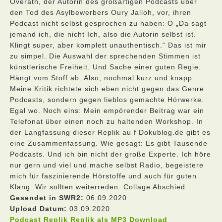
Overath, der Autorin des großartigen Podcasts über
den Tod des Asylbewerbers Oury Jalloh, vor, ihren
Podcast nicht selbst gesprochen zu haben: O „Da sagt
jemand ich, die nicht Ich, also die Autorin selbst ist.
Klingt super, aber komplett unauthentisch.“ Das ist mir
zu simpel. Die Auswahl der sprechenden Stimmen ist
künstlerische Freiheit. Und Sache einer guten Regie.
Hängt vom Stoff ab. Also, nochmal kurz und knapp:
Meine Kritik richtete sich eben nicht gegen das Genre
Podcasts, sondern gegen lieblos gemachte Hörwerke.
Egal wo. Noch eins: Mein empörender Beitrag war ein
Telefonat über einen noch zu haltenden Workshop. In
der Langfassung dieser Replik au f Dokublog.de gibt es
eine Zusammenfassung. Wie gesagt: Es gibt Tausende
Podcasts. Und ich bin nicht der große Experte. Ich höre
nur gern und viel und mache selbst Radio, begeistere
mich für faszinierende Hörstoffe und auch für guten
Klang. Wir sollten weiterreden. Collage Abschied
Gesendet in SWR2:
06.09.2020
Upload Datum:
03.09.2020
Podcast Replik Replik als MP3 Download