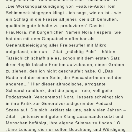
„Die Workshopankündigung von Feature-Autor Tom
Schimmeck hingegen klingt - ich sags, wie es ist - wie
ein Schlag in die Fresse all jener, die sich bemühen,
qualitativ gute Inhalte zu produzieren“ Das ist
FrauNora, mit bürgerlichen Namen Nora Hespers. Sie
hat das mit dem Gequatsche offenbar als
Generalbeleidigung aller Freiberufler mit Mikro
aufgefasst, die nun – Zitat: „mächtig Puls“ – hätten.
Tatsächlich schafft sie es, schon mit dem ersten Satz
ihrer Replik falsche Fronten aufzubauen, einen Graben
zu ziehen, den ich nicht geschaufelt habe. O „Das
Radio auf der einen Seite, die PodcasterInnen auf der
anderen…“ Hier dieser altmodische, arrogante
Schnarchrundfunk, dort die junge, freie, voll geile
Podcastwelt. Venceremos! Nora Hespers schwingt sich
in ihre Kritik zur Generalverteidigerin der Podcast-
Szene auf. Die sich, erklärt sie uns, seit vielen Jahren –
Zitat – „intensiv mit gutem Klang auseinandersetzt und
Menschen befähigt, ihre eigene Stimme zu finden.“ O
„Eine Leistung die nur selten Beachtung und Würdigung