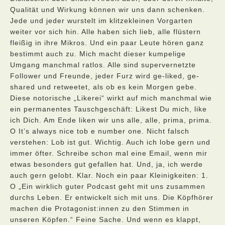
Qualität und Wirkung können wir uns dann schenken.
Jede und jeder wurstelt im klitzekleinen Vorgarten
weiter vor sich hin. Alle haben sich lieb, alle flüstern
fleißig in ihre Mikros. Und ein paar Leute hören ganz
bestimmt auch zu. Mich macht dieser kumpelige
Umgang manchmal ratlos. Alle sind supervernetzte
Follower und Freunde, jeder Furz wird ge-liked, ge-
shared und retweetet, als ob es kein Morgen gebe.
Diese notorische „Likerei“ wirkt auf mich manchmal wie
ein permanentes Tauschgeschäft: Likest Du mich, like
ich Dich. Am Ende liken wir uns alle, alle, prima, prima.
O It’s always nice tob e number one. Nicht falsch
verstehen: Lob ist gut. Wichtig. Auch ich lobe gern und
immer öfter. Schreibe schon mal eine Email, wenn mir
etwas besonders gut gefallen hat. Und, ja, ich werde
auch gern gelobt. Klar. Noch ein paar Kleinigkeiten: 1.
O „Ein wirklich guter Podcast geht mit uns zusammen
durchs Leben. Er entwickelt sich mit uns. Die Köpfhörer
machen die Protagonist:innen zu den Stimmen in
unseren Köpfen.“ Feine Sache. Und wenn es klappt,