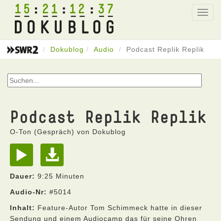
15
21
12
37
Toggl
navig
Dokublog
Audio
Podcast Replik Replik
Podcast Replik Replik
O-Ton (Gespräch) von Dokublog
Dauer:
9:25 Minuten
Audio-Nr:
#5014
Inhalt:
Feature-Autor Tom Schimmeck hatte in dieser
Sendung und einem Audiocamp das für seine Ohren