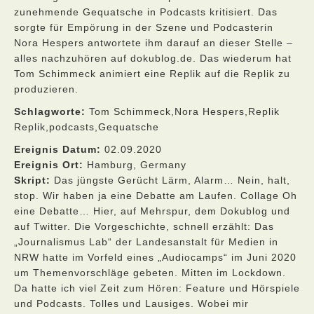
zunehmende Gequatsche in Podcasts kritisiert. Das
sorgte für Empörung in der Szene und Podcasterin
Nora Hespers antwortete ihm darauf an dieser Stelle –
alles nachzuhören auf dokublog.de. Das wiederum hat
Tom Schimmeck animiert eine Replik auf die Replik zu
produzieren.
Schlagworte:
Tom Schimmeck,Nora Hespers,Replik
Replik,podcasts,Gequatsche
Ereignis Datum:
02.09.2020
Ereignis Ort:
Hamburg, Germany
Skript:
Das jüngste Gerücht Lärm, Alarm… Nein, halt,
stop. Wir haben ja eine Debatte am Laufen. Collage Oh
eine Debatte… Hier, auf Mehrspur, dem Dokublog und
auf Twitter. Die Vorgeschichte, schnell erzählt: Das
„Journalismus Lab“ der Landesanstalt für Medien in
NRW hatte im Vorfeld eines „Audiocamps“ im Juni 2020
um Themenvorschläge gebeten. Mitten im Lockdown.
Da hatte ich viel Zeit zum Hören: Feature und Hörspiele
und Podcasts. Tolles und Lausiges. Wobei mir