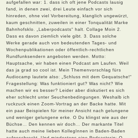
aufgefallen war: 1. dass ich oft jene Podcasts lausig
fand, in denen zwei, drei Leute einfach vor sich
hinreden, ohne viel Vorbereitung, klanglich ungewürzt,
kaum geschnitten, zuweilen in einer Tonqualität Marke
Bahnhofsklo. „Laberpodcasts“ halt. Collage Moin 2.
Dass es davon ziemlich viele gibt. 3. Dass solche
Werke gerade auch von bedeutenden Tages- und
Wochenpublikationen oder öffentlich-rechtlichen
Rundfunksendern angeboten werden. Motto:
Hauptsache, wir haben einen Podcast am Laufen. Weil
das ja grad so cool ist. Mein Themenvorschlag fürs
Audiocamp lautete also: „Schluss mit dem Gequatsche!“
Fragestellung: Was funktioniert gut? Was nicht? Wie
machen wir es besser? Leider aber diskutiert es sich
eher schlecht unter Seuchenbedingungen. Weshalb ich
ruckzuck einen Zoom-Vortrag an der Backe hatte. Mit
ein paar Beispielen für meiner Ansicht nach gelungene
und weniger gelungene erke. O Du klingst wie aus der
Büchse… Den kennen wir doch… Der markante Titel
hatte auch meine lieben KollegInnen in Baden-Baden
aufgeschreckt. Und mindestens eine Podcasterin: O