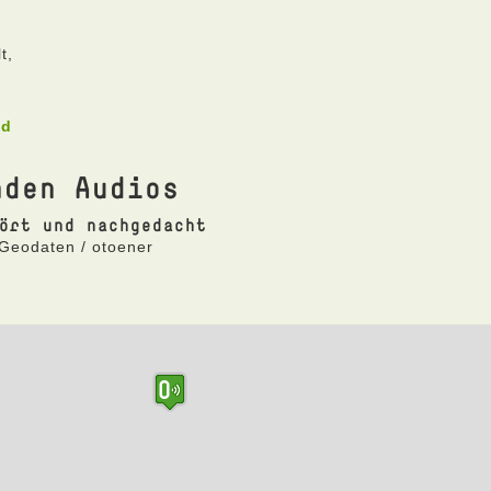
t,
ad
nden Audios
ört und nachgedacht
 Geodaten / otoener