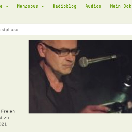
te
Mehrspur
Radioblog
Audios
Mein Do
Testphase
 Freien
kt zu
 D21