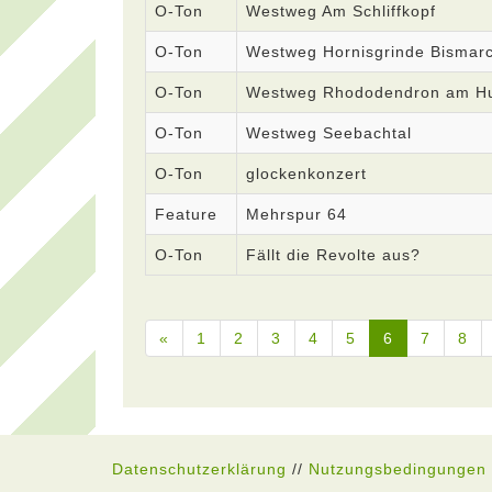
O-Ton
Westweg Am Schliffkopf
O-Ton
Westweg Hornisgrinde Bismar
O-Ton
Westweg Rhododendron am H
O-Ton
Westweg Seebachtal
O-Ton
glockenkonzert
Feature
Mehrspur 64
O-Ton
Fällt die Revolte aus?
«
1
2
3
4
5
6
7
8
Datenschutzerklärung
//
Nutzungsbedingungen