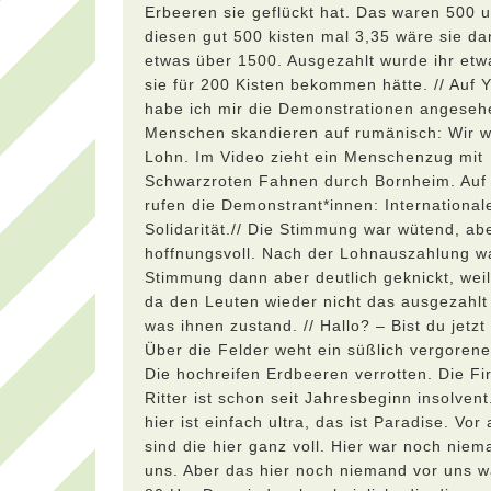
Erbeeren sie geflückt hat. Das waren 500 u
diesen gut 500 kisten mal 3,35 wäre sie da
etwas über 1500. Ausgezahlt wurde ihr etwa
sie für 200 Kisten bekommen hätte. // Auf 
habe ich mir die Demonstrationen angeseh
Menschen skandieren auf rumänisch: Wir w
Lohn. Im Video zieht ein Menschenzug mit
Schwarzroten Fahnen durch Bornheim. Auf
rufen die Demonstrant*innen: International
Solidarität.// Die Stimmung war wütend, ab
hoffnungsvoll. Nach der Lohnauszahlung w
Stimmung dann aber deutlich geknickt, wei
da den Leuten wieder nicht das ausgezahlt
was ihnen zustand. // Hallo? – Bist du jetzt
Über die Felder weht ein süßlich vergorene
Die hochreifen Erdbeeren verrotten. Die F
Ritter ist schon seit Jahresbeginn insolvent.
hier ist einfach ultra, das ist Paradise. Vor
sind die hier ganz voll. Hier war noch niem
uns. Aber das hier noch niemand vor uns 