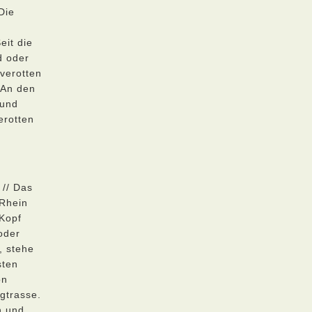
Die
eit die
d oder
verotten
 An den
 und
erotten
 // Das
 Rhein
Kopf
oder
, stehe
sten
on
gtrasse.
n und