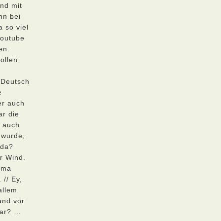
nd mit
nn bei
 so viel
Youtube
en.
ollen
 Deutsch
e
er auch
ar die
l auch
 wurde,
 da?
r Wind.
irma
 // Ey,
 allem
and vor
war? …