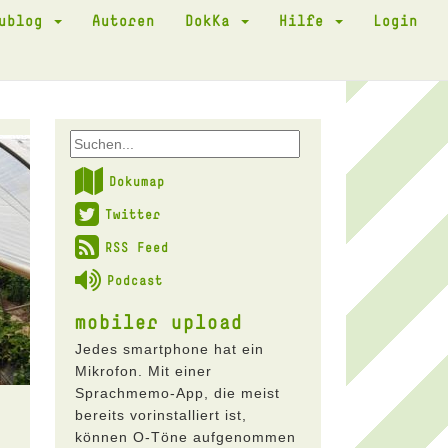
kublog
Autoren
DokKa
Hilfe
Login
Dokumap
Twitter
RSS Feed
Podcast
mobiler upload
Jedes smartphone hat ein
Mikrofon. Mit einer
Sprachmemo-App, die meist
bereits vorinstalliert ist,
können O-Töne aufgenommen