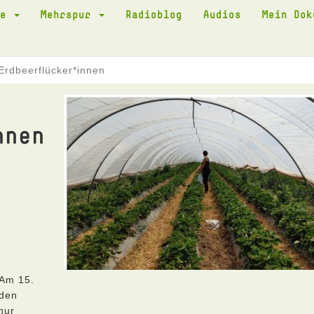
te
Mehrspur
Radioblog
Audios
Mein Do
Erdbeerflücker*innen
nnen
 Am 15.
 den
nur