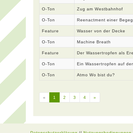
O-Ton
Zug am Westbahnhof
O-Ton
Reenactment einer Bege
Feature
Wasser von der Decke
O-Ton
Machine Breath
Feature
Der Wassertropfen als Ere
O-Ton
Ein Wassertropfen auf d
O-Ton
Atmo Wo bist du?
«
1
2
3
4
»
Datenschutzerklärung
//
Nutzungsbedingungen