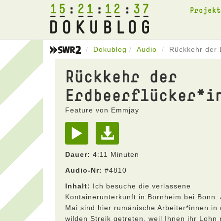
15
21
12
37
Projek
Dokublog
Audio
Rückkehr der 
Rückkehr der
Erdbeerflücker*i
Feature von Emmjay
Dauer:
4:11 Minuten
Audio-Nr:
#4810
Inhalt:
Ich besuche die verlassene
Kontainerunterkunft in Bornheim bei Bonn.
Mai sind hier rumänische Arbeiter*innen in
wilden Streik getreten, weil Ihnen ihr Lohn 