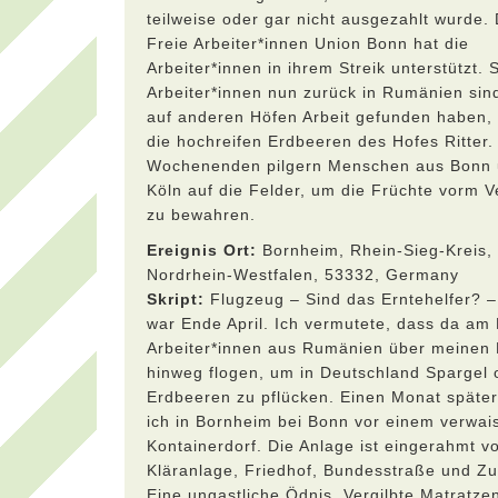
teilweise oder gar nicht ausgezahlt wurde. 
Freie Arbeiter*innen Union Bonn hat die
Arbeiter*innen in ihrem Streik unterstützt. S
Arbeiter*innen nun zurück in Rumänien sin
auf anderen Höfen Arbeit gefunden haben, 
die hochreifen Erdbeeren des Hofes Ritter.
Wochenenden pilgern Menschen aus Bonn
Köln auf die Felder, um die Früchte vorm V
zu bewahren.
Ereignis Ort:
Bornheim, Rhein-Sieg-Kreis,
Nordrhein-Westfalen, 53332, Germany
Skript:
Flugzeug – Sind das Erntehelfer? –
war Ende April. Ich vermutete, dass da am
Arbeiter*innen aus Rumänien über meinen 
hinweg flogen, um in Deutschland Spargel 
Erdbeeren zu pflücken. Einen Monat später
ich in Bornheim bei Bonn vor einem verwai
Kontainerdorf. Die Anlage ist eingerahmt v
Kläranlage, Friedhof, Bundesstraße und Zu
Eine ungastliche Ödnis. Vergilbte Matratze