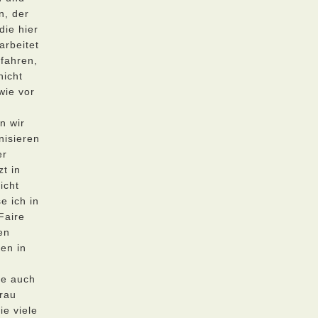
n, der
die hier
arbeitet
efahren,
nicht
wie vor
n wir
nisieren
er
zt in
icht
e ich in
Faire
en
nen in
se auch
Frau
ie viele