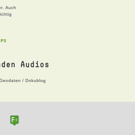
er. Auch
ichtig
MP3
nden Audios
 Geodaten / Dokublog