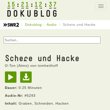
15
21
12
37
Toggl
navig
Dokublog
Audio
Schere und Hacke
Schere und Hacke
O-Ton (Atmo) von tomheithoff
Dauer:
0:25 Minuten
Audio-Nr:
#5293
Inhalt:
Graben, Schneiden, Hacken