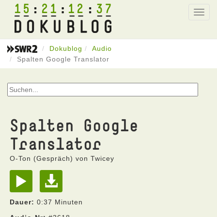
15
21
12
37
Toggl
navig
Dokublog
Audio
Spalten Google Translator
Spalten Google
Translator
O-Ton (Gespräch) von Twicey
Dauer:
0:37 Minuten