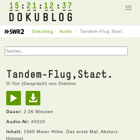
15
21
12
37
Toggl
navig
Dokublog
Audio
Tandem-Flug,Start.
Tandem-Flug,Start.
O-Ton (Gespräch) von Oidoton
Dauer:
2:26 Minuten
Audio-Nr:
#3310
Inhalt:
1560 Meter Höhe. Das erste Mal. Absturz.
Himmel.