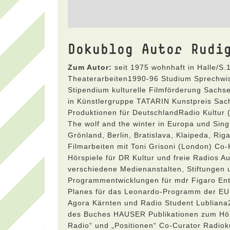
Dokublog Autor Rudi
Zum Autor:
seit 1975 wohnhaft in Halle/S
Theaterarbeiten1990-96 Studium Sprechw
Stipendium kulturelle Filmförderung Sachs
in Künstlergruppe TATARIN Kunstpreis Sa
Produktionen für DeutschlandRadio Kultur 
The wolf and the winter in Europa und Sing
Grönland, Berlin, Bratislava, Klaipeda, Rig
Filmarbeiten mit Toni Grisoni (London) Co
Hörspiele für DR Kultur und freie Radios 
verschiedene Medienanstalten, Stiftunge
Programmentwicklungen für mdr Figaro Ent
Planes für das Leonardo-Programm der EU 
Agora Kärnten und Radio Student Lubliana
des Buches HAUSER Publikationen zum Hörfun
Radio“ und „Positionen“ Co-Curator Radiok