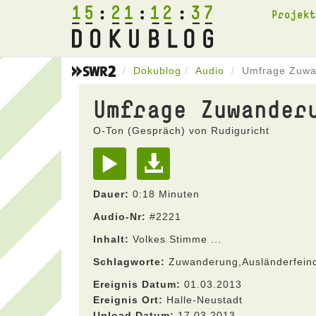
15
21
12
37
Projek
Dokublog
Audio
Umfrage Zuwa
Umfrage Zuwander
O-Ton (Gespräch) von Rudiguricht
Dauer:
0:18 Minuten
Audio-Nr:
#2221
Inhalt:
Volkes Stimme ...
Schlagworte:
Zuwanderung,Ausländerfeindl
Ereignis Datum:
01.03.2013
Ereignis Ort:
Halle-Neustadt
Upload Datum:
17.03.2013