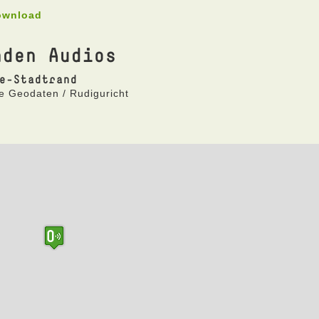
ownload
nden Audios
e-Stadtrand
e Geodaten / Rudiguricht