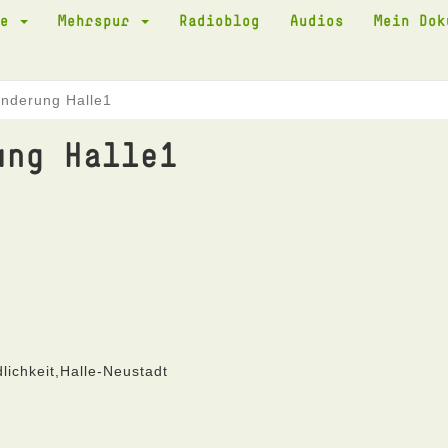
te
Mehrspur
Radioblog
Audios
Mein Do
nderung Halle1
ung Halle1
ichkeit,Halle-Neustadt