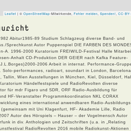
guricht
.1982 Abitur1985-89 Studium Schlagzeug diverse Band- und
iss./Sprechkunst Autor Puppenspiel DIE FARBEN DES MONDE
en-A. 1996-2000 Kuratorium FREIWILD-Festival Halle Mitarbei
chsen-Anhalt CD-Produktion DER GEIER nach Kafka Feature-
(J.L.Borges)2000-2006 Arbeit in internat. Performance-Grupp
. Solo-performances, radioart, soundart in London, Barcelona
a, Tallin, Wien Ausstellungen in München, Kiel, Düsseldorf, Hal
-Kuratorium Händelfestspiele und RadioRevolten diverse
Autor für mdr Figaro und SDR, ORF Radio-Ausbildung für
n und HF-Veranstalter Programmkoordination NKL CORAX
wicklung eines international anwendbaren Radio-Ausbildungs
(gemeinsam mit Uni Klagenfurt, HF- Akademie Lille, Radio
2007 Autor des Hörspiels – Hauser – der Vogelmensch Autor
k in div. Anthologien und Zeitschriften (u.a. in „Relating
unstfestival RadioRevolten 2016 mobile Radiokunst-Aktionen