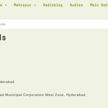
te
Mehrspur
Radioblog
Audios
Mein Do
irds
ds
yderabad
ad Municipal Corporation West Zone, Hyderabad,