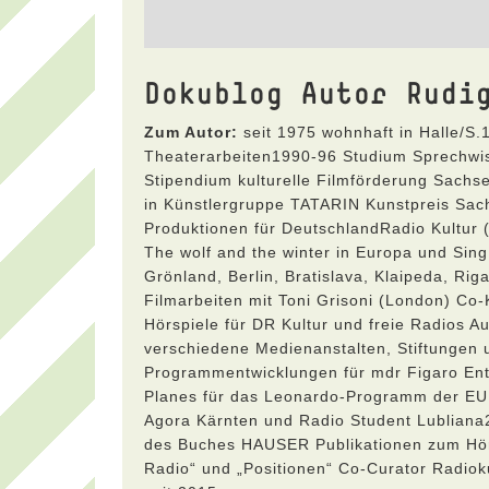
Dokublog Autor Rudi
Zum Autor:
seit 1975 wohnhaft in Halle/S
Theaterarbeiten1990-96 Studium Sprechw
Stipendium kulturelle Filmförderung Sachs
in Künstlergruppe TATARIN Kunstpreis Sa
Produktionen für DeutschlandRadio Kultur 
The wolf and the winter in Europa und Sing
Grönland, Berlin, Bratislava, Klaipeda, Rig
Filmarbeiten mit Toni Grisoni (London) Co
Hörspiele für DR Kultur und freie Radios 
verschiedene Medienanstalten, Stiftunge
Programmentwicklungen für mdr Figaro Ent
Planes für das Leonardo-Programm der EU 
Agora Kärnten und Radio Student Lubliana
des Buches HAUSER Publikationen zum Hörfun
Radio“ und „Positionen“ Co-Curator Radiok