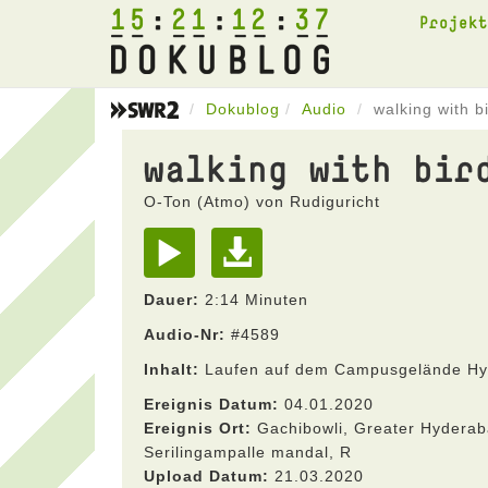
15
21
12
37
Projek
Dokublog
Audio
walking with b
walking with bir
O-Ton (Atmo) von Rudiguricht
Dauer:
2:14 Minuten
Audio-Nr:
#4589
Inhalt:
Laufen auf dem Campusgelände H
Ereignis Datum:
04.01.2020
Ereignis Ort:
Gachibowli, Greater Hyderab
Serilingampalle mandal, R
Upload Datum:
21.03.2020