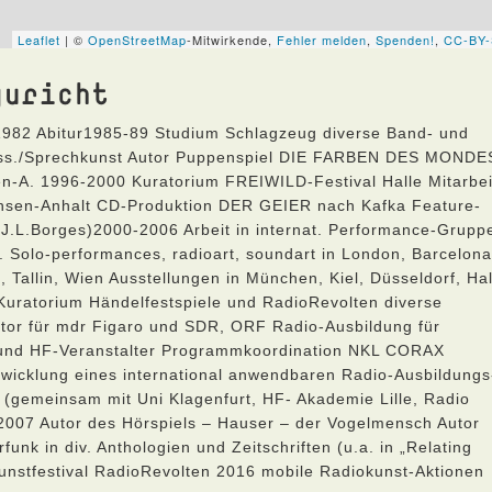
guricht
.1982 Abitur1985-89 Studium Schlagzeug diverse Band- und
iss./Sprechkunst Autor Puppenspiel DIE FARBEN DES MONDE
en-A. 1996-2000 Kuratorium FREIWILD-Festival Halle Mitarbei
chsen-Anhalt CD-Produktion DER GEIER nach Kafka Feature-
(J.L.Borges)2000-2006 Arbeit in internat. Performance-Grupp
. Solo-performances, radioart, soundart in London, Barcelona
a, Tallin, Wien Ausstellungen in München, Kiel, Düsseldorf, Hal
-Kuratorium Händelfestspiele und RadioRevolten diverse
Autor für mdr Figaro und SDR, ORF Radio-Ausbildung für
n und HF-Veranstalter Programmkoordination NKL CORAX
wicklung eines international anwendbaren Radio-Ausbildungs
(gemeinsam mit Uni Klagenfurt, HF- Akademie Lille, Radio
2007 Autor des Hörspiels – Hauser – der Vogelmensch Autor
k in div. Anthologien und Zeitschriften (u.a. in „Relating
unstfestival RadioRevolten 2016 mobile Radiokunst-Aktionen