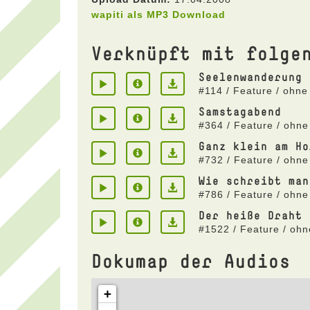
wapiti als MP3 Download
Verknüpft mit folge
Seelenwanderung
#114 / Feature / ohne
Samstagabend
#364 / Feature / ohne
Ganz klein am Ho
#732 / Feature / ohne
Wie schreibt man
#786 / Feature / ohne
Der heiße Draht
#1522 / Feature / oh
Dokumap der Audios