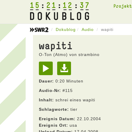
15
21
12
37
Projek
Dokublog
Audio
wapiti
wapiti
O-Ton (Atmo) von strambino
Dauer:
0:20 Minuten
Audio-Nr:
#115
Inhalt:
schrei eines wapiti
Schlagworte:
tier
Ereignis Datum:
22.10.2004
Ereignis Ort:
usa
Upload Datum:
17.04.2008