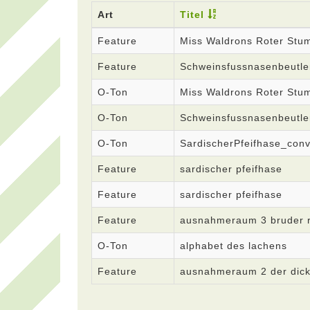
Art
Titel
Feature
Miss Waldrons Roter Stu
Feature
Schweinsfussnasenbeutle
O-Ton
Miss Waldrons Roter Stu
O-Ton
Schweinsfussnasenbeutle
O-Ton
SardischerPfeifhase_con
Feature
sardischer pfeifhase
Feature
sardischer pfeifhase
Feature
ausnahmeraum 3 bruder r
O-Ton
alphabet des lachens
Feature
ausnahmeraum 2 der dick