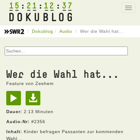
15
21
12
37
Toggl
navig
Dokublog
Audio
Wer die Wahl hat...
Wer die Wahl hat...
Feature von Zeehem
Dauer:
2:13 Minuten
Audio-Nr:
#2356
Inhalt:
Kinder befragen Passanten zur kommenden
Wahl...