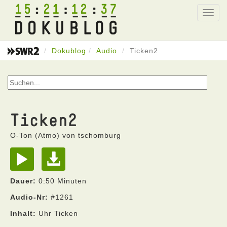
15
21
12
37
Toggl
navig
Dokublog
Audio
Ticken2
Ticken2
O-Ton (Atmo) von tschomburg
Dauer:
0:50 Minuten
Audio-Nr:
#1261
Inhalt:
Uhr Ticken