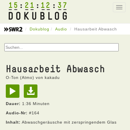
15
21
12
37
Toggl
navig
Dokublog
Audio
Hausarbeit Abwasch
Hausarbeit Abwasch
O-Ton (Atmo) von kakadu
Dauer:
1:36 Minuten
Audio-Nr:
#164
Inhalt:
Abwaschgeräusche mit zerspringendem Glas