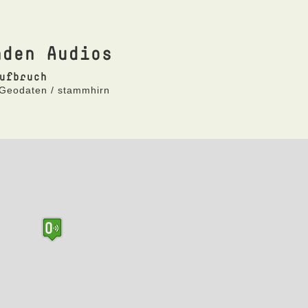
nden Audios
ufbruch
 Geodaten / stammhirn