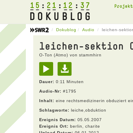
15
21
12
37
Projek
Dokublog
Audio
leichen-sektio
leichen-sektion 
O-Ton (Atmo) von stammhirn
Dauer:
0:11 Minuten
Audio-Nr:
#1795
Inhalt:
eine rechtsmedizinerin obduziert ei
Schlagworte:
leiche,obduktion
Ereignis Datum:
05.05.2007
Ereignis Ort:
berlin, charite
Upload Datum:
06.01.2012