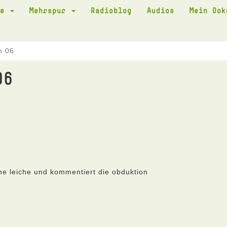
te
Mehrspur
Radioblog
Audios
Mein Do
n 06
06
ne leiche und kommentiert die obduktion