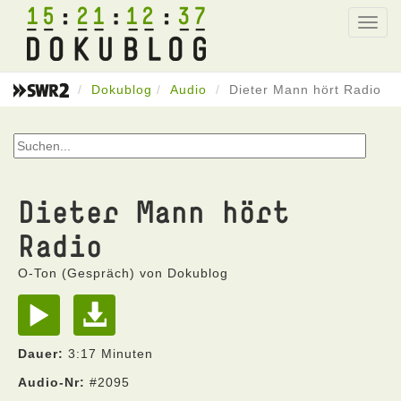
15
21
12
37
Toggl
navig
Dokublog
Audio
Dieter Mann hört Radio
Dieter Mann hört
Radio
O-Ton (Gespräch) von Dokublog
Dauer:
3:17 Minuten
Audio-Nr:
#2095