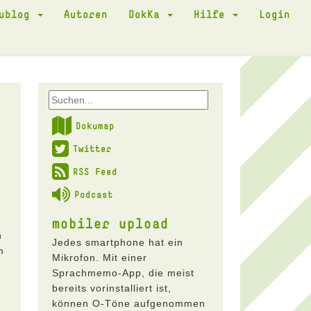
kublog
Autoren
DokKa
Hilfe
Login
Dokumap
Twitter
RSS Feed
Podcast
mobiler upload
n
Jedes smartphone hat ein
m
Mikrofon. Mit einer
Sprachmemo-App, die meist
bereits vorinstalliert ist,
können O-Töne aufgenommen