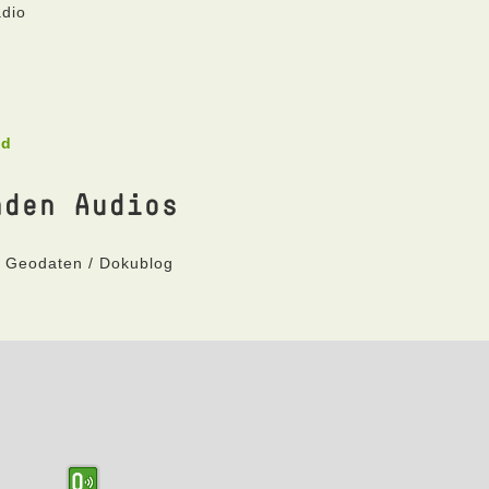
adio
ad
nden Audios
t Geodaten / Dokublog