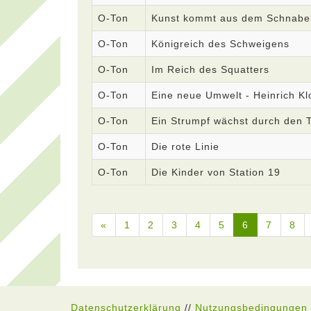
O-Ton
Kunst kommt aus dem Schnabel
O-Ton
Königreich des Schweigens
O-Ton
Im Reich des Squatters
O-Ton
Eine neue Umwelt - Heinrich Kl
O-Ton
Ein Strumpf wächst durch den 
O-Ton
Die rote Linie
O-Ton
Die Kinder von Station 19
«
1
2
3
4
5
6
7
8
Datenschutzerklärung
//
Nutzungsbedingungen