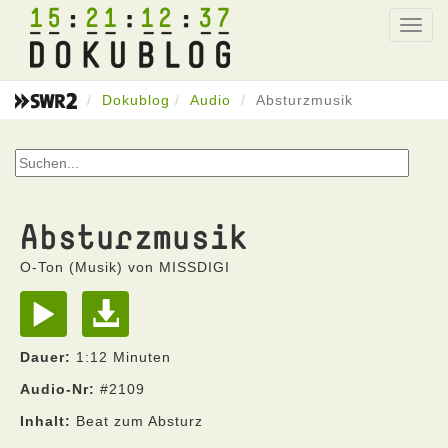
15
21
12
37
Toggl
navig
Dokublog
Audio
Absturzmusik
Absturzmusik
O-Ton (Musik) von MISSDIGI
Dauer:
1:12 Minuten
Audio-Nr:
#2109
Inhalt:
Beat zum Absturz