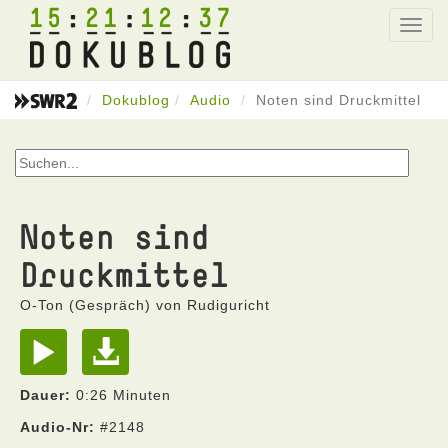
15
21
12
37
Toggl
navig
Dokublog
Audio
Noten sind Druckmittel
Noten sind
Druckmittel
O-Ton (Gespräch) von Rudiguricht
Dauer:
0:26 Minuten
Audio-Nr:
#2148