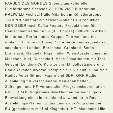
FARBEN DES MONDES Stipendium kulturelle
Filmförderung Sachsen-A. 1996-2000 Kuratorium
FREIWILD-Festival Halle Mitarbeit in Künstlergruppe
TATARIN Kunstpreis Sachsen-Anhalt CD-Produktion
DER GEIER nach Kafka Feature-Produktionen für
DeutschlandRadio Kultur (J.L.Borges)2000-2006 Arbeit
in internat. Performance-Gruppe The wolf and the
winter in Europa und Sing. Solo-performances, radioart,
soundart in London, Barcelona, Grönland, Berlin,
Bratislava, Klaipeda, Riga, Tallin, Wien Ausstellungen in
München, Kiel, Düsseldorf, Halle Filmarbeiten mit Toni
Grisoni (London) Co-Kuratorium Händelfestspiele und
RadioRevolten diverse Hörspiele für DR Kultur und freie
Radios Autor für mdr Figaro und SDR, ORF Radio-
Ausbildung für verschiedene Medienanstalten,
Stiftungen und HF-Veranstalter Programmkoordination
NKL CORAX Programmentwicklungen für mdr Figaro
Entwicklung eines international anwendbaren Radio-
Ausbildungs-Planes für das Leonardo-Programm der
EU (gemeinsam mit Uni Klagenfurt, HF- Akademie Lille,